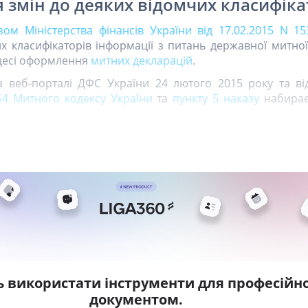
 змін до деяких відомчих класифіка
зом Міністерства фінансів України від 17.02.2015 N 15
х класифікаторів інформації з питань державної митної
цесі оформлення
митних декларацій
.
 веб-порталі ДФС України 24 лютого 2015 року та ві
454 Митного кодексу України
та
пункту 5 наказу
набирає
ь використати інструменти для професійно
документом.