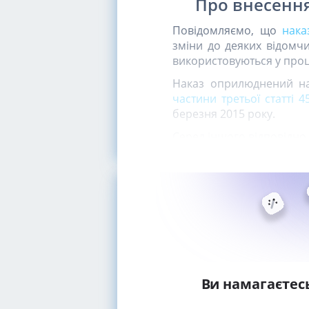
Про внесення
Повідомляємо, що
нака
зміни до деяких відомчи
використовуються у про
Наказ оприлюднений на
частини третьої статті 
березня 2015 року.
Серед іншого відповідно
Ви намагаєтес