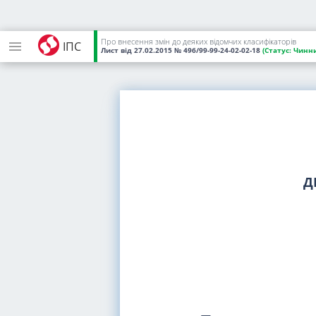
Про внесення змін до деяких відомчих класифікаторів
ІПС
Лист
від 27.02.2015
№ 496/99-99-24-02-02-18
(Статус:
Чинни
Д