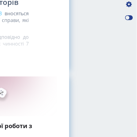
торів
3
вносяться
 справи, які
дповідно до
 чинності 7
ї роботи з