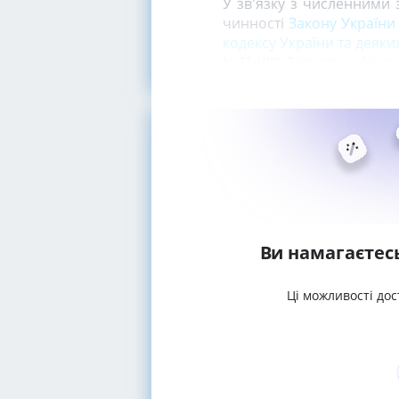
У зв'язку з численними 
чинності
Закону України 
кодексу України та деяк
N 71-VIII) Державна фіск
Ви намагаєтес
Ці можливості дос