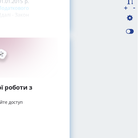
1.01.2015 р.
-
+
 Податкового
(далі - Закон
ї роботи з
айте доступ