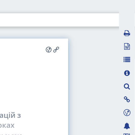
цій з
оках