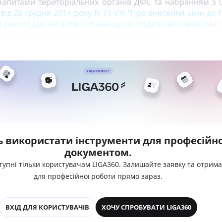
запитами територіальних органів ДФС та набранням з 0
від 28 грудня 2014 року N 71-VIII "Про внесення змін до
их законодавчих актів України щодо податкової реформи"
альна служба України надає методологічну
ь використати інструменти для професійно
документом.
тупні тільки користувачам LIGA360. Залишайте заявку та отрим
для професійної роботи прямо зараз.
ВХІД ДЛЯ КОРИСТУВАЧІВ
ХОЧУ СПРОБУВАТИ LIGA360