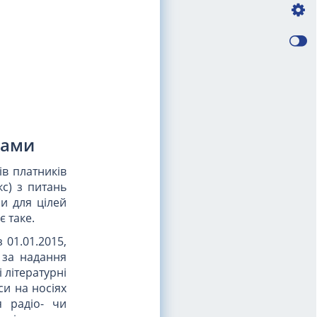
рами
в платників
кс) з питань
и для цілей
 таке.
 01.01.2015,
 за надання
 літературні
си на носіях
я радіо- чи