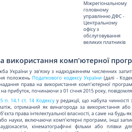
Міжрегіональному
головному
управлінню ДФС -
Центральному
офісу з
обслуговування
великих платників
за використання комп'ютерної прог
ба України у зв'язку з надходженням численних запиті
ання положень
Податкового кодексу України
(далі - Коде
а надання права на використання комп'ютерної програм
на прибуток, починаючи з 01 січня 2015 року, повідомляє
25 п. 14.1 ст. 14 Кодексу
у редакції, що набула чинності з
платіж, отриманий як винагорода за використання або
'єкта права інтелектуальної власності, а саме на будь-які
або науки, включаючи комп'ютерні програми, інші запи
 аудіокасети, кінематографічні фільми або плівки дл