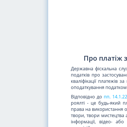
Про платіж 
Державна фіскальна служ
податків про застосув
кваліфікації платежів з
оподаткування податком 
Відповідно до
пп. 14.1.2
роялті - це будь-який 
права на використання об
твори, твори мистецтва 
інформації, відео- або