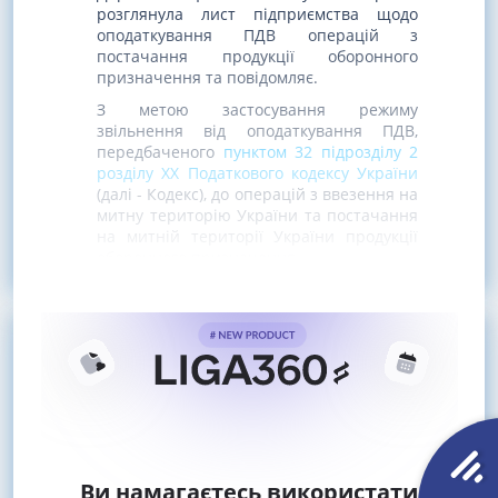
розглянула лист підприємства щодо
оподаткування ПДВ операцій з
постачання продукції оборонного
призначення та повідомляє.
З метою застосування режиму
звільнення від оподаткування ПДВ,
передбаченого
пунктом 32 підрозділу 2
розділу XX Податкового кодексу України
(далі - Кодекс), до операцій з ввезення на
митну територію України та постачання
на митній території України продукції
оборонного призначення
Ви намагаєтесь використати