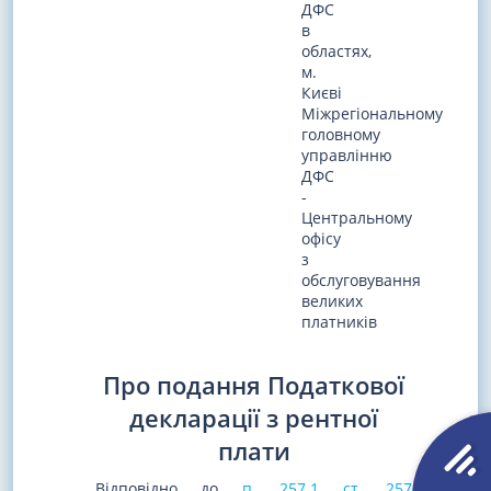
ДФС
в
областях,
м.
Києві
Міжрегіональному
головному
управлінню
ДФС
-
Центральному
офісу
з
обслуговування
великих
платників
Про подання Податкової
декларації з рентної
плати
Відповідно до
п. 257.1 ст. 257