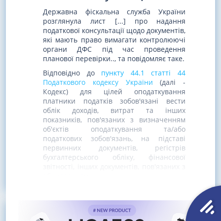
Державна фіскальна служба України
розглянула лист [...] про надання
податкової консультації щодо документів,
які мають право вимагати контролюючі
органи ДФС під час проведення
планової перевірки.., та повідомляє таке.
Відповідно до
пункту 44.1 статті 44
Податкового кодексу України
(далі -
Кодекс) для цілей оподаткування
платники податків зобов'язані вести
облік доходів, витрат та інших
показників, пов'язаних з визначенням
об'єктів оподаткування та/або
податкових зобов'язань, на підставі
первинних документів, регістрів
бухгалтерського обліку, фінансової
звітності, інших документів, пов'язаних з
обчисленням