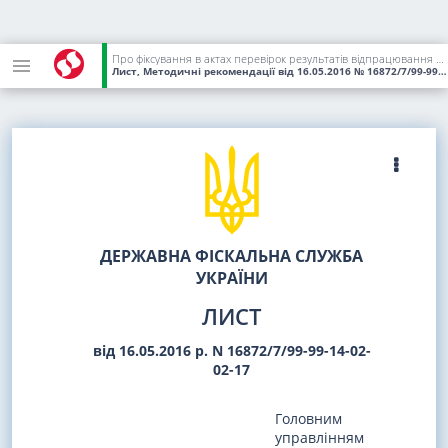
Про фіксування в актах перевірок результатів відпрацювання документально оформлених платниками податків нереальних господарських операцій
Лист, Методичні рекомендації
від 16.05.2016
№ 16872/7/99-99-14-02-02-17
ДЕРЖАВНА ФІСКАЛЬНА СЛУЖБА
УКРАЇНИ
ЛИСТ
від 16.05.2016 р. N 16872/7/99-99-14-02-
02-17
Головним
управлінням