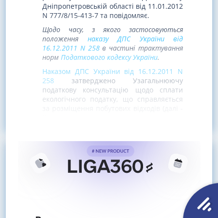
Дніпропетровській області від 11.01.2012
N 777/8/15-413-7 та повідомляє.
Щодо часу, з якого застосовуються
положення
наказу ДПС України від
16.12.2011 N 258
в частині трактування
норм
Податкового кодексу України
.
Наказом ДПС України від 16.12.2011 N
258
затверджено Узагальнюючу
податкову консультацію щодо сплати
екологічного податку, що справляється
за розміщення побутових відходів (далі -
Консультація), відповідно