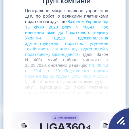
групі компаній
Центральне міжрегіональне управління
ДПС по роботі з великими платниками
податків нагадує, що
Законом України від
16 січня 2020 року N 466-IX "Про
внесення змін до Податкового кодексу
України щодо вдосконалення
адміністрування податків, усунення
технічних та логічних неузгодженостей у
податковому законодавстві"
(далі - Закон
N 466), який набрав чинності з
23.05.2020, оновлено редакцію
пп. 39.4.2
п. 39.4 ст. 39 Податкового кодексу
України від 02 грудня 2010 року N 2755-
VI
, зі змінами та доповненнями (далі -
ПКУ), відповідно до якого платники
податків, які у звітному році здійснювали
контрольовані операції, зобов