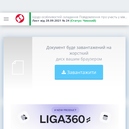
Щодо особливостей складання Повідомлення про участь у міжнародній групі компаній
Лист
від 28.09.2021
№ 24
(Статус:
Чинний)
Документ буде завантажений на
жорсткий
диск вашим браузером
Завантажити