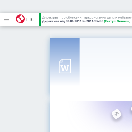
Директива про обмеження використання деяких небезпеч
ІПС
Директива
від 08.06.2011
№ 2011/65/ЄС
(Статус:
Чинний)