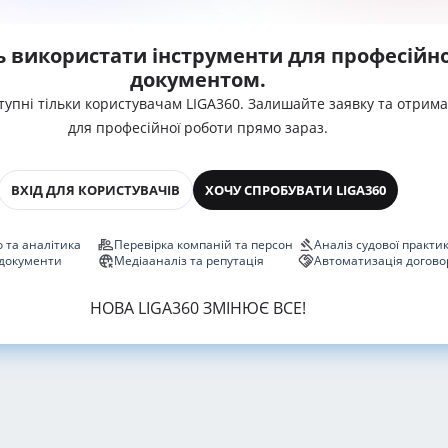
ь використати інструменти для професійно
документом.
тупні тільки користувачам LIGA360. Залишайте заявку та отрим
для професійної роботи прямо зараз.
ВХІД ДЛЯ КОРИСТУВАЧІВ
ХОЧУ СПРОБУВАТИ LIGA360
 та аналітика
Перевірка компаній та персон
Аналіз судової практи
 документи
Медіааналіз та репутація
Автоматизація догово
НОВА LIGA360 ЗМІНЮЄ ВСЕ!