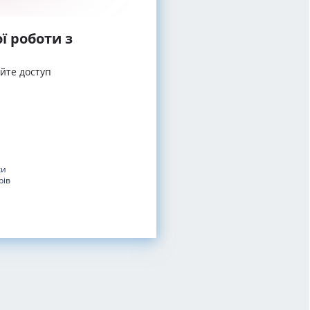
ї роботи з
айте доступ
ки
рів