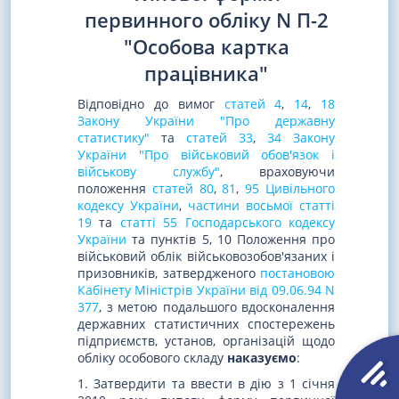
первинного обліку N П-2
"Особова картка
працівника"
Відповідно до вимог
статей 4
,
14
,
18
Закону України "Про державну
статистику"
та
статей 33
,
34 Закону
України "Про військовий обов'язок і
військову службу"
, враховуючи
положення
статей 80
,
81
,
95 Цивільного
кодексу України
,
частини восьмої статті
19
та
статті 55 Господарського кодексу
України
та пунктів 5, 10 Положення про
військовий облік військовозобов'язаних і
призовників, затвердженого
постановою
Кабінету Міністрів України від 09.06.94 N
377
, з метою подальшого вдосконалення
державних статистичних спостережень
підприємств, установ, організацій щодо
обліку особового складу
наказуємо
:
1. Затвердити та ввести в дію з 1 січня