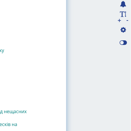
-
+
ку
ід нещасних
сків на