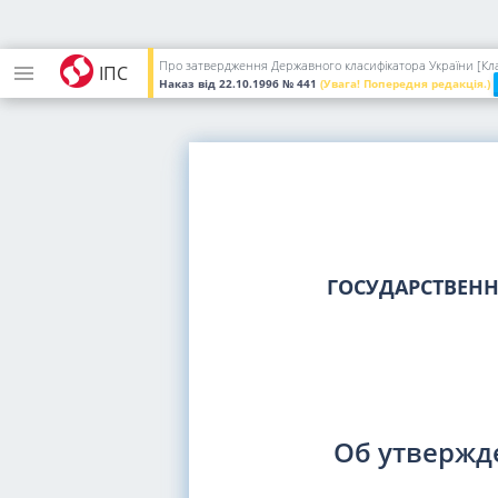
Про затвердження Державного класифікатора України [Клас
ІПС
Наказ
від 22.10.1996
№ 441
(Увага! Попередня редакція.)
ГОСУДАРСТВЕН
Об утвержд