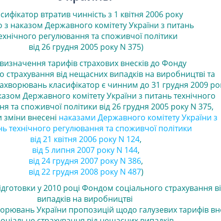
сифікатор втратив чинність з 1 квітня 2006 року
но з наказом Державного комітету України з питань
ехнічного регулювання та споживчої політики
від 26 грудня 2005 року N 375)
визначення тарифів страхових внесків до Фонду
о страхування від нещасних випадків на виробництві та
ахворювань класифікатор є чинним до
31 грудня 2009 ро
аказом Державного комітету України з питань технічного
я та споживчої політики від 26 грудня 2005 року N 375,
 зміни внесені
наказами
Державного комітету України з
ь технічного регулювання та споживчої політики
від 21 квітня 2006 року N 124
,
від 5 липня 2007 року N 144
,
від 24 грудня 2007 року N 386
,
від 22 грудня 2008 року N 487
)
дготовки у 2010 році Фондом соціального страхування в
випадків на виробництві
орювань України пропозицій щодо галузевих тарифів вне
соціальне страхування від нещасних випадків