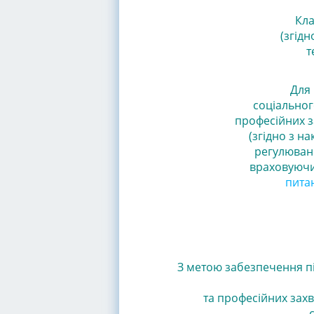
Кла
(згід
т
Для 
соціальног
професійних з
(згідно з н
регулюванн
враховуючи
питан
З метою забезпечення пі
та професійних захв