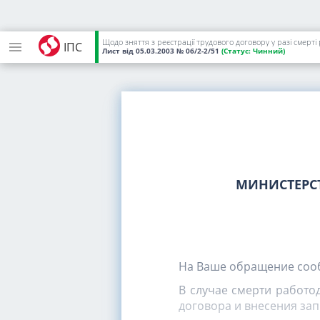
Щодо зняття з реєстрації трудового договору у разі смерті
ІПС
Лист
від 05.03.2003
№ 06/2-2/51
(Статус:
Чинний)
МИНИСТЕРС
На Ваше обращение соо
В случае смерти работод
договора и внесения зап