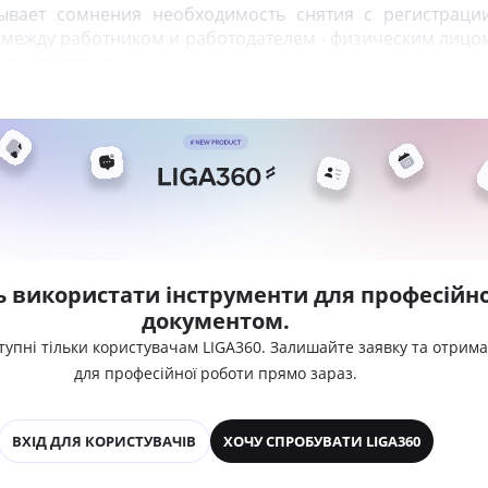
вает сомнения необходимость снятия с регистраци
 между работником и работодателем - физическим лицом
орон трудовые
ь використати інструменти для професійно
документом.
тупні тільки користувачам LIGA360. Залишайте заявку та отрим
для професійної роботи прямо зараз.
ВХІД ДЛЯ КОРИСТУВАЧІВ
ХОЧУ СПРОБУВАТИ LIGA360