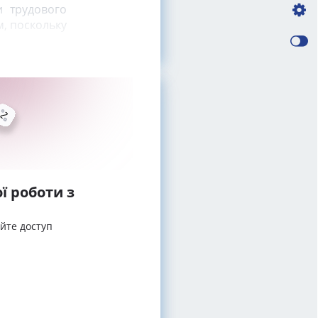
и трудового
, поскольку
ї роботи з
айте доступ