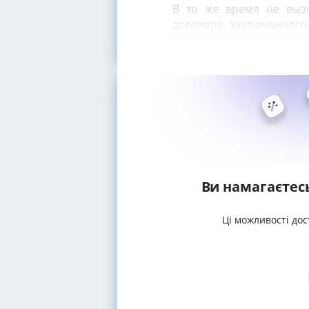
В то же время не вызы
договора, заключенного
при смерти одной из ст
Ви намагаєтес
Ці можливості дос