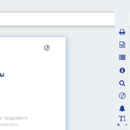
НЫ
и трудового
-
+
ределен.