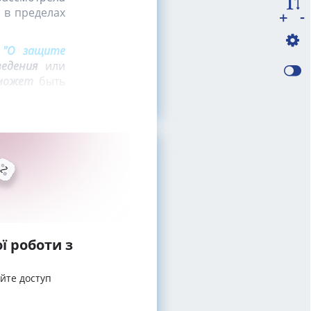
 в пределах
-
+
ы
"О защите
ведения
или
может
быть
ї роботи з
айте доступ