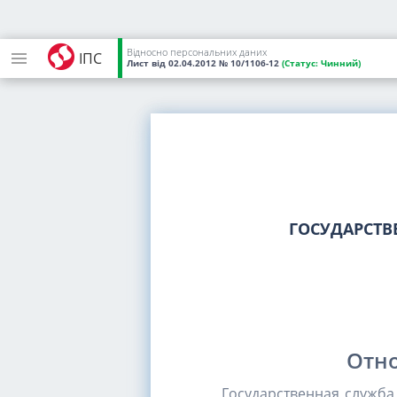
Відносно персональних даних
ІПС
Лист
від 02.04.2012
№ 10/1106-12
(Статус:
Чинний)
ГОСУДАРСТВ
Отно
Государственная служб