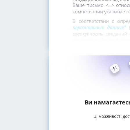
Ваше письмо <...> отно
компетенции указывает 
В соответствии с опр
персональных данных"
(
совокупность
сведений 
конкретно идентифицир
Ви намагаєтес
Ці можливості дос