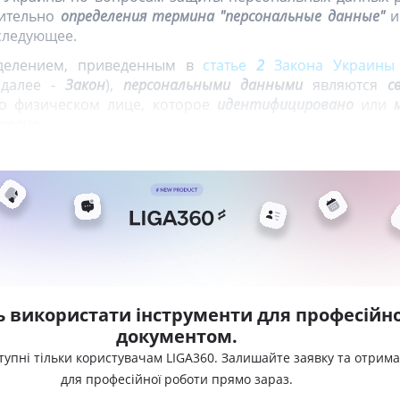
сительно
определения термина "персональные данные"
и
следующее.
еделением, приведенным в
статье
2
Закона Украин
далее -
Закон
),
персональными данными
являются
с
о физическом лице, которое
идентифицировано
или
овано
ь використати інструменти для професійно
документом.
тупні тільки користувачам LIGA360. Залишайте заявку та отрим
для професійної роботи прямо зараз.