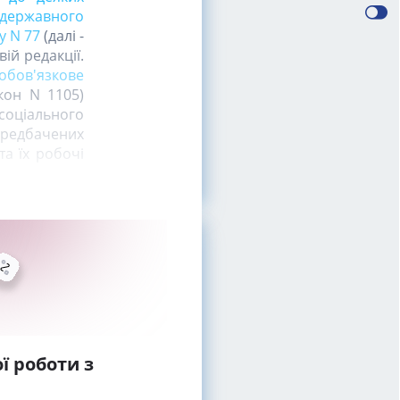
державного
у N 77
(далі -
ій редакції.
обов'язкове
кон N 1105)
оціального
передбачених
та їх робочі
ї роботи з