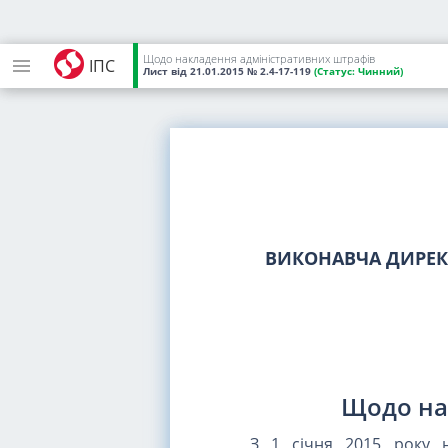
Щодо накладення адміністративних штрафів
ІПС
Лист
від 21.01.2015
№ 2.4-17-119
(Статус:
Чинний)
ВИКОНАВЧА ДИРЕК
Щодо на
З 1 січня 2015 року 