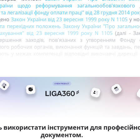
країни щодо реформування загальнообов'язкового 
та легалізації фонду оплати праці" від 28 грудня 2014 рок
адено
Закон України від 23 вересня 1999 року N 1105
у нов
та перехідних положень Закону України "Про загально
ахування" від 23 вересня 1999 року N 1105
(далі - За
ершення заходів, пов'язаних з утворенням Фонду с
його робочих органів, виконання функцій та завдань, 
ть у межах компетенції відповідні виконавчі дирекції 
го
ь використати інструменти для професійно
документом.