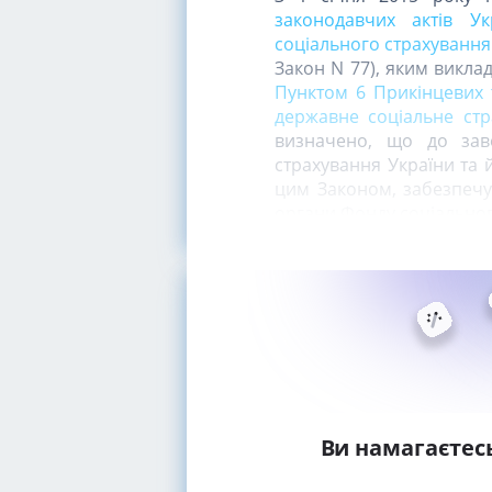
законодавчих актів У
соціального страхування 
Закон N 77), яким викл
Пунктом 6 Прикінцевих 
державне соціальне стр
визначено, що до зав
страхування України та 
цим Законом, забезпечую
органи Фонду соціально
Ви намагаєтес