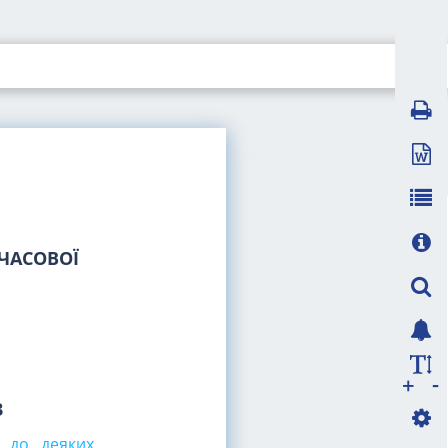
ЧАСОВОЇ
-
+
в
 до деяких