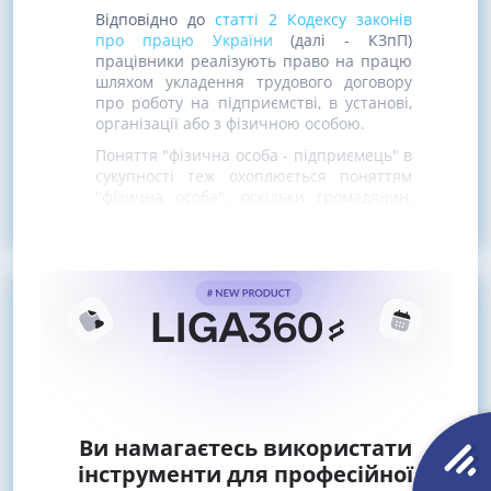
Відповідно до
статті 2 Кодексу законів
про працю України
(далі - КЗпП)
працівники реалізують право на працю
шляхом укладення трудового договору
про роботу на підприємстві, в установі,
організації або з фізичною особою.
Поняття "фізична особа - підприємець" в
сукупності теж охоплюється поняттям
"фізична особа", оскільки громадянин,
який бажає реалізувати
Ви намагаєтесь використати
інструменти для професійної