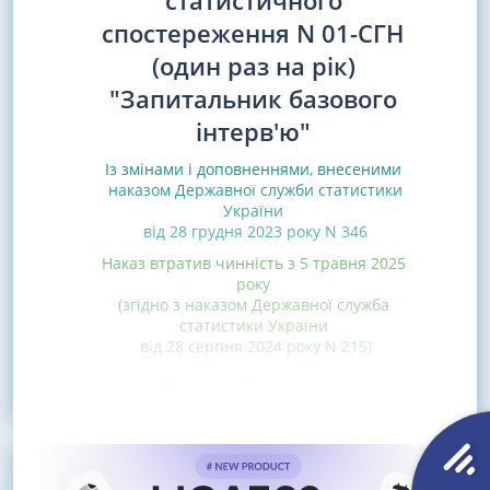
статистичного
спостереження N 01-СГН
(один раз на рік)
"Запитальник базового
інтерв'ю"
Із змінами і доповненнями, внесеними
наказом Державної служби статистики
України
від 28 грудня 2023 року N 346
Наказ втратив чинність з 5 травня 2025
року
(згідно з наказом Державної служба
статистики України
від 28 серпня 2024 року N 215)
(Наказом Державної