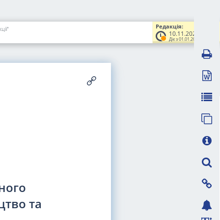
Редакція:
ції"
10.11.2022
Діє з 01.01.2023
ного
цтво та