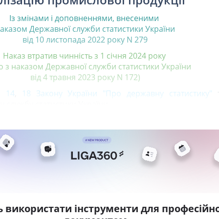
Із змінами і доповненнями, внесеними
аказом Державної служби статистики України
від 10 листопада 2022 року N 279
Наказ втратив чинність з 1 січня 2024 року
но з наказом Державної служби статистики України
від 4 травня 2023 року N 172)
,
14
,
18 Закону України "Про державну статистику"
т
 службу статистики України
ь використати інструменти для професійно