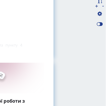
-
+
а пункту 4
ї роботи з