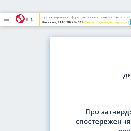
Про затвердження форми державного статистичного спосте
ІПС
Наказ
від 31.05.2022
№ 118
(Увага! Попередня редакція.)
ДЕ
Про затверд
спостереження 
реа