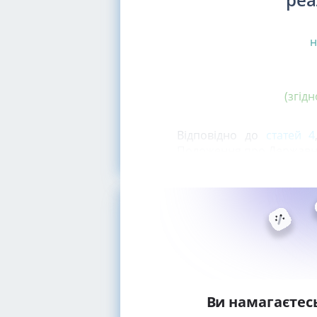
н
(згід
Відповідно до
статей 4
Положення про Державну
Ви намагаєтес