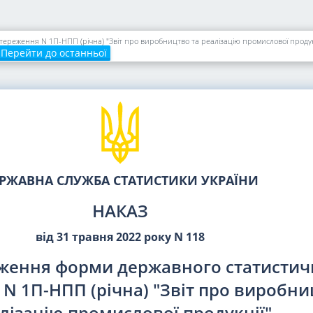
реження N 1П-НПП (річна) "Звіт про виробництво та реалізацію промислової продук
Перейти до останньої
РЖАВНА СЛУЖБА СТАТИСТИКИ УКРАЇНИ
НАКАЗ
від 31 травня 2022 року N 118
ження форми державного статистич
N 1П-НПП (річна) "Звіт про виробни
лізацію промислової продукції"