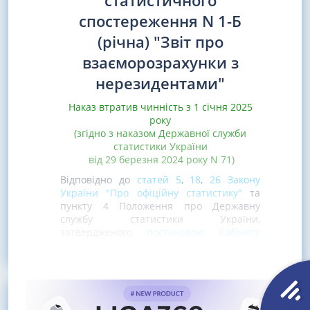
статистичного
спостереження N 1-Б
(річна) "Звіт про
взаєморозрахунки з
нерезидентами"
Наказ втратив чинність з 1 січня 2025
року
(згідно з наказом Державної служби
статистики України
від 29 березня 2024 року N 71)
Відповідно до
статей 5
,
18
,
26 Закону
України "Про офіційну статистику"
та
пункту 4 Положення про Державну
службу статистики України,
затвердженого
постановою Кабінету
Міністрів України