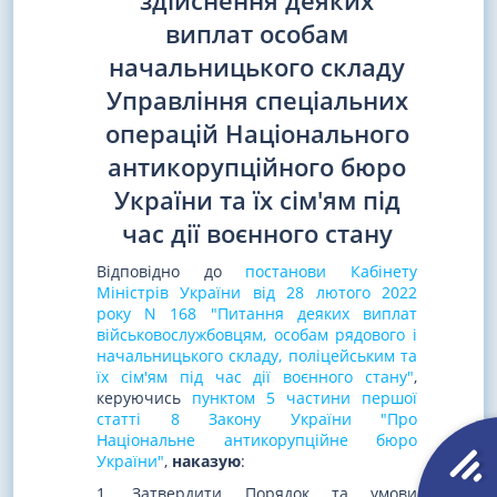
здійснення деяких
виплат особам
начальницького складу
Управління спеціальних
операцій Національного
антикорупційного бюро
України та їх сім'ям під
час дії воєнного стану
Відповідно до
постанови Кабінету
Міністрів України від 28 лютого 2022
року N 168 "Питання деяких виплат
військовослужбовцям, особам рядового і
начальницького складу, поліцейським та
їх сім'ям під час дії воєнного стану"
,
керуючись
пунктом 5 частини першої
статті 8 Закону України "Про
Національне антикорупційне бюро
України"
,
наказую
:
1. Затвердити Порядок та умови