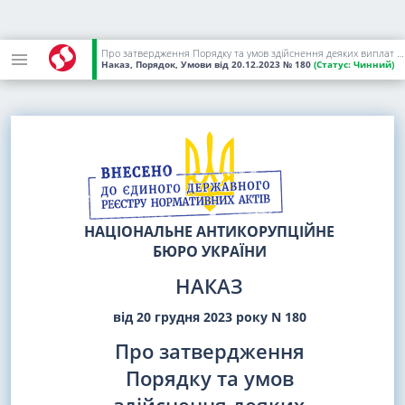
Про затвердження Порядку та умов здійснення деяких виплат особам начальницького складу Управління спеціальних операцій Національного антикорупційного бюро України та їх сім'ям під час дії воєнного стану
Наказ, Порядок, Умови
від 20.12.2023
№ 180
(Статус:
Чинний)
НАЦІОНАЛЬНЕ АНТИКОРУПЦІЙНЕ
БЮРО УКРАЇНИ
НАКАЗ
від 20 грудня 2023 року N 180
Про затвердження
Порядку та умов