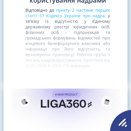
користування надрами
Відповідно до
пункту 2 частини першої
статті 57 Кодексу України про надра
, у
зв'язку із відсутністю у Єдиному
державному реєстрі юридичних осіб,
фізичних осіб - підприємців та
громадських формувань відомостей про
кінцевого бенефіціарного власника або
інформації про його відсутність, та
враховуючи пропозиції Робочої групи з
питань надрокористування (протокол від
22.01.2024 N 2024-03),
наказую
:
1. Відтермінувати дату зупинення