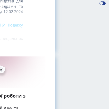
 підстав для
надрами та
д 12.02.2024
2
 16
Кодексу
спеціальних
ї роботи з
айте доступ