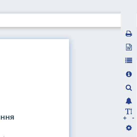
ання
-
+