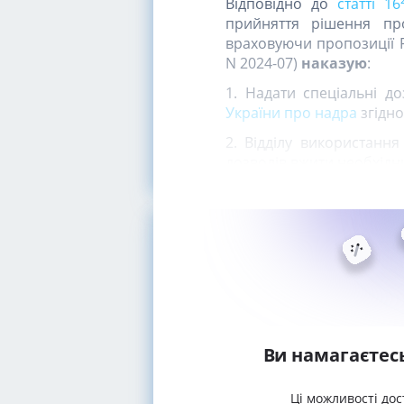
Відповідно до
статті 16
прийняття рішення пр
враховуючи пропозиції Р
N 2024-07)
наказую
:
1. Надати спеціальні д
України про надра
згідно
2. Відділу використанн
дозволів вжити необхідн
Ви намагаєтес
Ці можливості дос