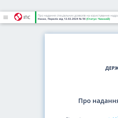
Про надання спеціальних дозволів на користування надр
ІПС
Наказ, Перелік
від 12.02.2024
№ 56
(Статус:
Чинний)
ДЕРЖ
Про надання