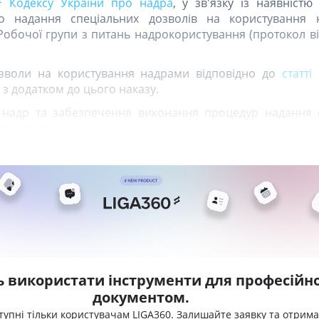
Кодексу України про надра
, у зв'язку із наявністю
о надання спеціальних дозволів на користування 
обочої групи з питань надрокористування (протокол ві
озволи на користування надрами відповідно до
статті
 з додатком до цього наказу.
я надр та забезпечення виконання процедур надання 
их заходів
ь використати інструменти для професійно
документом.
тупні тільки користувачам LIGA360. Залишайте заявку та отрим