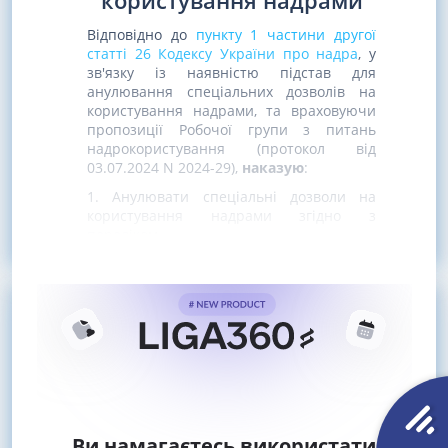
користування надрами
Відповідно до
пункту 1 частини другої
статті 26 Кодексу України про надра
, у
зв'язку із наявністю підстав для
анулювання спеціальних дозволів на
користування надрами, та враховуючи
пропозиції Робочої групи з питань
надрокористування (протокол від
03.07.2024 N 2024-29),
наказую
:
1. Анулювати спеціальні дозволи на
користування надрами згідно з
переліком,
Ви намагаєтесь використати