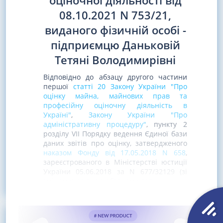
оціночної діяльності від
08.10.2021 N 753/21,
виданого фізичній особі -
підприємцю Даньковій
Тетяні Володимирівні
Відповідно до абзацу другого частини
першої
статті 20 Закону України "Про
оцінку майна, майнових прав та
професійну оціночну діяльність в
Україні"
,
Закону України "Про
адміністративну процедуру"
, пункту 2
розділу VII Порядку ведення Єдиної бази
даних звітів про оцінку, затвердженого
наказом Фонду від 17.05.2018 N 658
,
зареєстрованого в Міністерстві юстиції
України 05.06.2018 за N 677/32129 (зі
змінами), згідно з абзацами дев