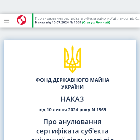
Про анулювання сертифіката суб'єкта оціночної діяльності від 08.10.2021 N 753/21, виданого фізичній особі - підприємцю Даньковій Тетяні Володимирівні
Наказ
від 10.07.2024
№ 1569
(Статус:
Чинний)
ФОНД ДЕРЖАВНОГО МАЙНА
УКРАЇНИ
НАКАЗ
від 10 липня 2024 року N 1569
Про анулювання
сертифіката суб'єкта