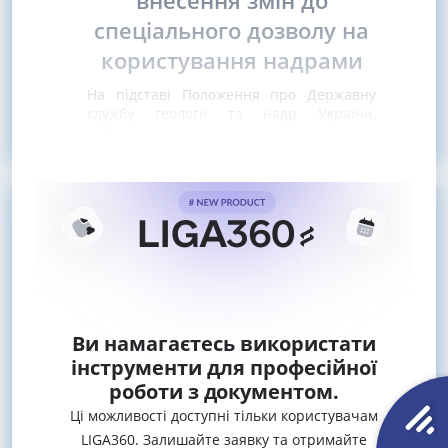
внесення змін до
спеціального дозволу на
користування надрами
На підставі Положення про Державну
службу геології та надр України,
затвердженого
постановою
Ви намагаєтесь використати
інструменти для професійної
роботи з документом.
Ці можливості доступні тільки користувачам
LIGA360. Залишайте заявку та отримайте