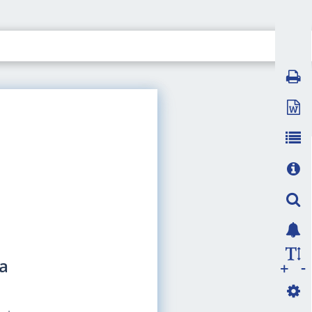
а
-
+