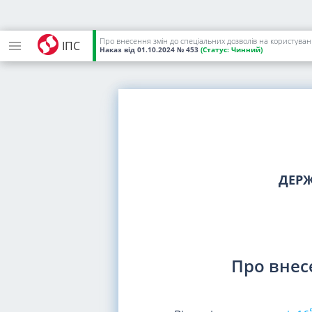
Про внесення змін до спеціальних дозволів на користува
ІПС
Наказ
від 01.10.2024
№ 453
(Статус:
Чинний)
ДЕРЖ
Про внес