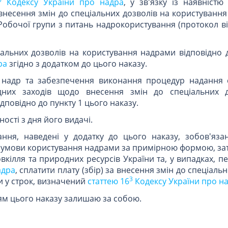
Кодексу України про надра
, у зв'язку із наявністю
несення змін до спеціальних дозволів на користування
обочої групи з питань надрокористування (протокол ві
ціальних дозволів на користування надрами відповідно
ра
згідно з додатком до цього наказу.
я надр та забезпечення виконання процедур надання 
дних заходів щодо внесення змін до спеціальних 
повідно до пункту 1 цього наказу.
ості з дня його видачі.
ання, наведені у додатку до цього наказу, зобов'язан
 умови користування надрами за примірною формою, з
овкілля та природних ресурсів України та, у випадках, 
адра
, сплатити плату (збір) за внесення змін до спеціаль
3
 у строк, визначений
статтею 16
Кодексу України про н
ям цього наказу залишаю за собою.