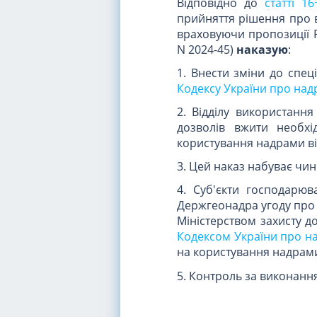
Відповідно до
статті 16
прийняття рішення про в
враховуючи пропозиції Р
N 2024-45)
наказую
:
1. Внести зміни до спе
Кодексу України про над
2. Відділу використанн
дозволів вжити необхі
користування надрами від
3. Цей наказ набуває чинн
4. Суб'єкти господарюв
Держгеонадра угоду про
Міністерством захисту д
Кодексом України про н
на користування надрами
5. Контроль за виконанн