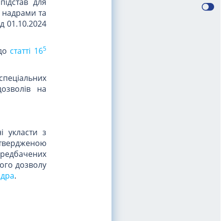
 підстав для
 надрами та
д 01.10.2024
5
 до
статті 16
спеціальних
дозволів на
і укласти з
атвердженою
передбачених
ного дозволу
адра
.