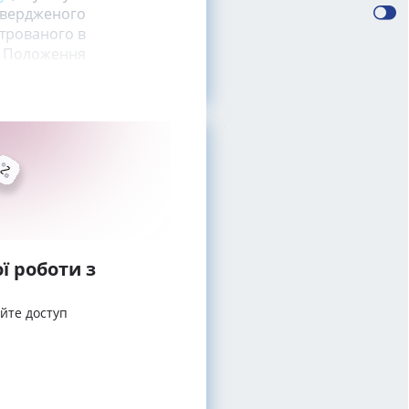
атвердженого
строваного в
 - Положення
ї роботи з
айте доступ