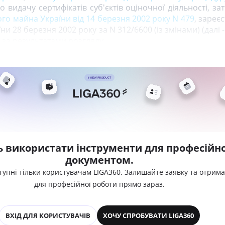
о видачу сертифікатів суб'єктів оціночної діяльності, з
о майна України від 14 березня 2002 року N 479
, зареє
їни 28 березня 2002 року за N 312/6600 (із змінами) (далі
, за результатами розгляду
ь використати інструменти для професійно
документом.
тупні тільки користувачам LIGA360. Залишайте заявку та отрим
для професійної роботи прямо зараз.
ВХІД ДЛЯ КОРИСТУВАЧІВ
ХОЧУ СПРОБУВАТИ LIGA360