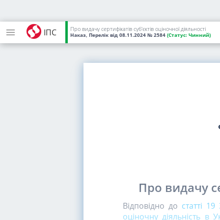
Про видачу сертифікатів суб'єктів оціночної діяльності
ІПС
Наказ, Перелік
від 08.11.2024
№ 2584
(Статус:
Чинний)
Про видачу се
Відповідно до
статті 1
оціночну діяльність в Ук