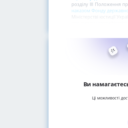
розділу III Положення пр
наказом Фонду державног
Міністерстві юстиції Укра
про видачу сертифікатів)
Ви намагаєтес
Ці можливості дос