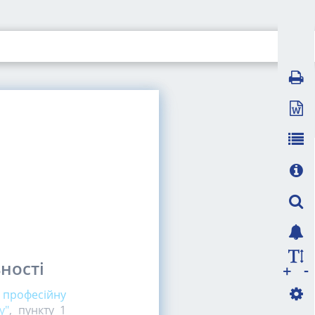
ності
-
+
 професійну
у"
, пункту 1