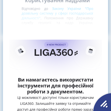
користування надрами
Відповідно до
Закону України "Про
дозвільну систему у сфері господарської
діяльності"
, Положення про Державну
службу геології та надр України,
затвердженого
постановою Кабінету
Ви намагаєтесь використати
інструменти для професійної
роботи з документом.
Ці можливості доступні тільки користувачам
LIGA360. Залишайте заявку та отримайте
доступ для професійної роботи прямо зараз.