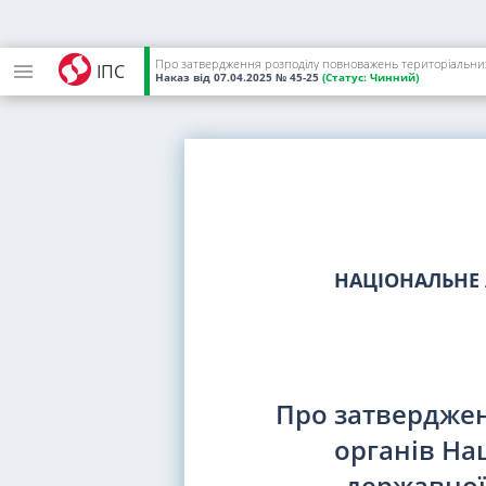
ІПС
Наказ
від 07.04.2025
№ 45-25
(Статус:
Чинний)
НАЦІОНАЛЬНЕ 
Про затверджен
органів На
державної