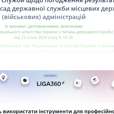
осад державної служби місцевих де
(військових) адміністрацій
Із змінами і доповненнями, внесеними
онального агентства України з питань державної служб
від 23 січня 2026 року N 10-26
 Положення про Національне агентство України з питан
остановою Кабінету Міністрів України від 01 жовтня 201
дики проведення класифікації посад державної служби, з
ь використати інструменти для професійно