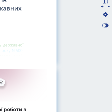
-
+
ржавних
и
ь державної
4 року N 500
,
атвердженої
ї роботи з