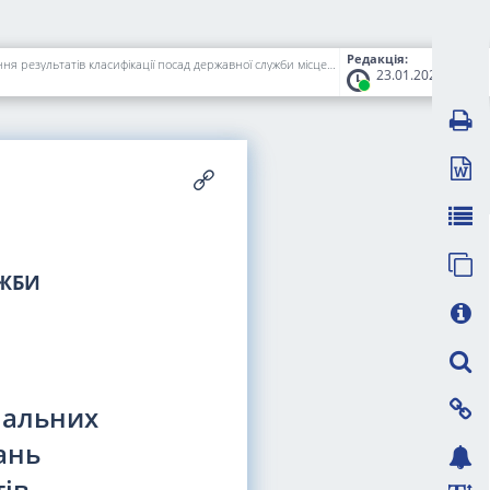
Редакція:
Про затвердження розподілу повноважень територіальних органів Національного агентства України з питань державної служби щодо погодження результатів класифікації посад державної служби місцевих державних (військових) адміністрацій
23.01.2026
УЖБИ
іальних
ань
ів