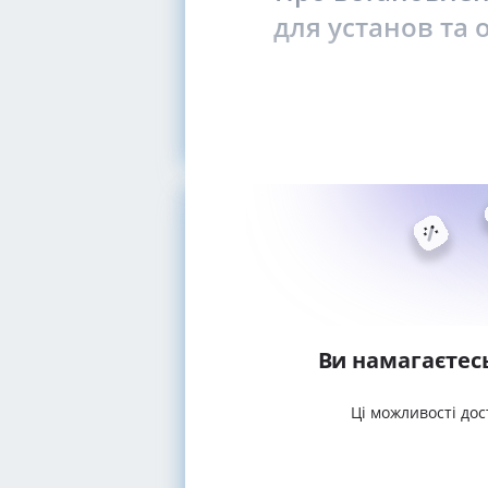
для установ та 
Ви намагаєтес
Ці можливості дос