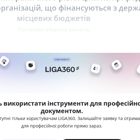
організацій, що фінансуються з держ
місцевих бюджетів
Постанова втратила чинність
(згідно з постановою Національної комісії
ь використати інструменти для професійно
документом.
тупні тільки користувачам LIGA360. Залишайте заявку та отрим
для професійної роботи прямо зараз.