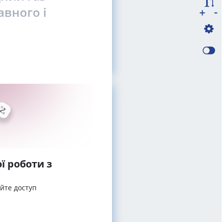
авного і
-
+
ї роботи з
айте доступ