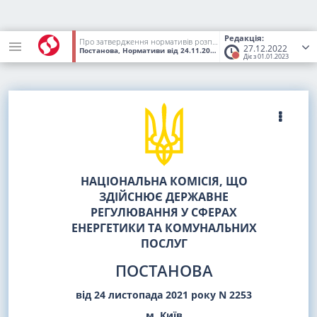
Редакція:
Про затвердження нормативів розподілу коштів, що надходять на поточні рахунки із спеціальним режимом використання як плата за послуги розподілу природного газу ПРИВАТНОГО АКЦІОНЕРНОГО ТОВАРИСТВА "ГАДЯЧГАЗ"
27.12.2022
Постанова, Нормативи
від 24.11.2021
№ 2253
(Статус:
Втратив ч
Діє з 01.01.2023
НАЦІОНАЛЬНА КОМІСІЯ, ЩО
ЗДІЙСНЮЄ ДЕРЖАВНЕ
РЕГУЛЮВАННЯ У СФЕРАХ
ЕНЕРГЕТИКИ ТА КОМУНАЛЬНИХ
ПОСЛУГ
ПОСТАНОВА
від 24 листопада 2021 року N 2253
м. Київ