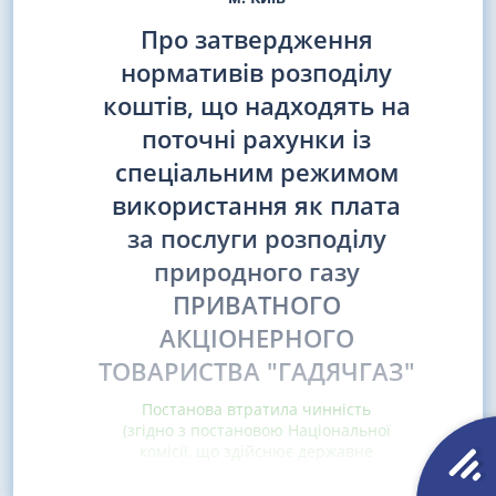
Про затвердження
нормативів розподілу
коштів, що надходять на
поточні рахунки із
спеціальним режимом
використання як плата
за послуги розподілу
природного газу
ПРИВАТНОГО
АКЦІОНЕРНОГО
ТОВАРИСТВА "ГАДЯЧГАЗ"
Постанова втратила чинність
(згідно з постановою Національної
комісії, що здійснює державне
регулювання у сферах енергетики