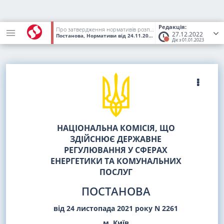
Редакція:
Про затвердження нормативів розподілу коштів, що надходять на поточні рахунки із спеціальним режимом використання як плата за послуги розподілу природного газу АКЦІОНЕРНОГО ТОВАРИСТВА "КИЇВГАЗ"
27.12.2022
Постанова, Нормативи
від 24.11.2021
№ 2261
(Статус:
Втратив ч
Діє з 01.01.2023
НАЦІОНАЛЬНА КОМІСІЯ, ЩО
ЗДІЙСНЮЄ ДЕРЖАВНЕ
РЕГУЛЮВАННЯ У СФЕРАХ
ЕНЕРГЕТИКИ ТА КОМУНАЛЬНИХ
ПОСЛУГ
ПОСТАНОВА
від 24 листопада 2021 року N 2261
м. Київ