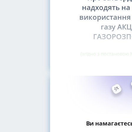
надходять на
використання 
газу АК
ГАЗОРОЗП
(згідно з постановою 
Ви намагаєтес