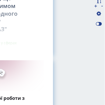
жимом
-
+
одного
Р
З"
 у сферах
ї роботи з