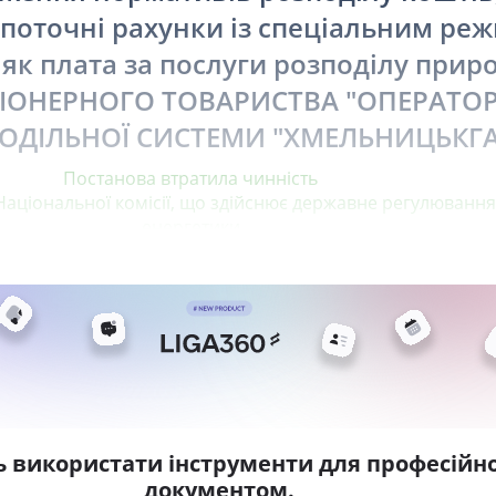
 поточні рахунки із спеціальним ре
як плата за послуги розподілу прир
ЦІОНЕРНОГО ТОВАРИСТВА "ОПЕРАТО
ОДІЛЬНОЇ СИСТЕМИ "ХМЕЛЬНИЦЬКГА
Постанова втратила чинність
Національної комісії, що здійснює державне регулювання
енергетики
ь використати інструменти для професійно
документом.