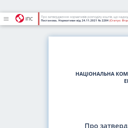
ІПС
Постанова, Нормативи
від 24.11.2021
№ 2284
(Статус:
Втра
НАЦІОНАЛЬНА КОМІ
Е
Про затверд