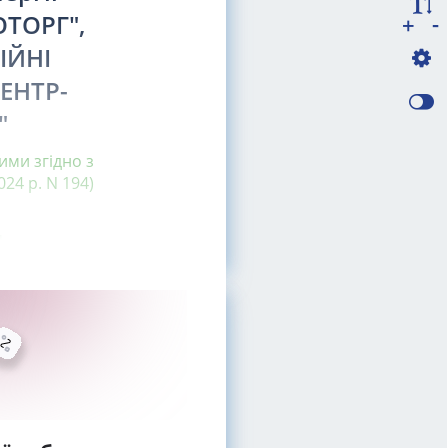
ОТОРГ",
-
+
ІЙНІ
ЕНТР-
"
ими згідно з
24 р. N 194)
я