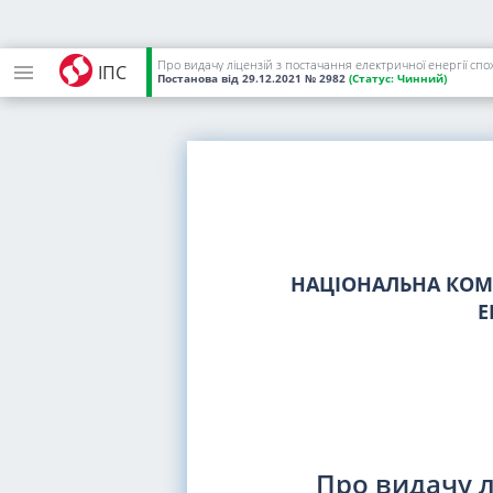
ІПС
Постанова
від 29.12.2021
№ 2982
(Статус:
Чинний)
НАЦІОНАЛЬНА КОМІ
Е
Про видачу л