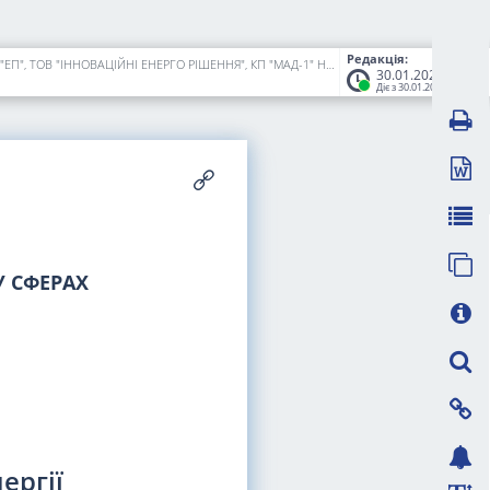
Редакція:
Про видачу ліцензій з постачання електричної енергії споживачу ТОВ "А-КОНТРОЛЬ", ТОВ "АЛЬЯНС ДНІПРОТОРГ", ТОВ "ВС ТРЕЙДІНГ ГРУП", ТОВ "ЕП", ТОВ "ІННОВАЦІЙНІ ЕНЕРГО РІШЕННЯ", КП "МАД-1" НМР, ТЗОВ "ТЕПЛОЦЕНТР-НОВИЙ" та ТОВ "УКРАЇНСЬКІ ЕЛЕКТРИЧНІ ЛІНІЇ"
30.01.2024
Діє з 30.01.2024
 СФЕРАХ
ергії