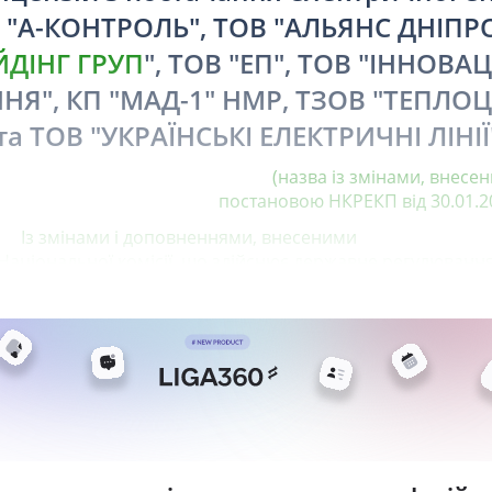
 "А-КОНТРОЛЬ", ТОВ "АЛЬЯНС ДНІПР
ЙДІНГ ГРУП
", ТОВ "ЕП", ТОВ "ІННОВАЦ
НЯ", КП "МАД-1" НМР, ТЗОВ "ТЕПЛОЦ
а ТОВ "УКРАЇНСЬКІ ЕЛЕКТРИЧНІ ЛІНІЇ
(назва із змінами, внесен
постановою НКРЕКП від 30.01.20
Із змінами і доповненнями, внесеними
аціональної комісії, що здійснює державне регулюванн