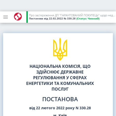
Про застереження ДП "ГАРАНТОВАНИЙ ПОКУПЕЦЬ" щодо недопущення надалі недотримання вимог нормативно-правових актів, що регулюють функціонування ринку електричної енергії, та порушення Ліцензійних умов зі здійснення функцій гарантованого покупця
Постанова
від 22.02.2022
№ 330.28
(Статус:
Чинний)
НАЦІОНАЛЬНА КОМІСІЯ, ЩО
ЗДІЙСНЮЄ ДЕРЖАВНЕ
РЕГУЛЮВАННЯ У СФЕРАХ
ЕНЕРГЕТИКИ ТА КОМУНАЛЬНИХ
ПОСЛУГ
ПОСТАНОВА
від 22 лютого 2022 року N 330.28
м. Київ