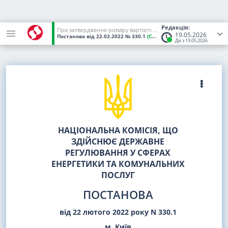
Редакція:
Про затвердження розміру вартості послуги із забезпечення збільшення частки виробництва електричної енергії з альтернативних джерел енергії, наданої постачальниками універсальних послуг у січні 2022 року
19.05.2026
Постанова
від 22.02.2022
№ 330.1
(Статус:
Чинний)
Діє з 19.05.2026
НАЦІОНАЛЬНА КОМІСІЯ, ЩО
ЗДІЙСНЮЄ ДЕРЖАВНЕ
РЕГУЛЮВАННЯ У СФЕРАХ
ЕНЕРГЕТИКИ ТА КОМУНАЛЬНИХ
ПОСЛУГ
ПОСТАНОВА
від 22 лютого 2022 року N 330.1
м. Київ