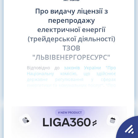
Про видачу ліцензії з
перепродажу
електричної енергії
(трейдерської діяльності)
ТЗОВ
"ЛЬВІВЕНЕРГОРЕСУРС"
Відповідно до
законів України "Про
Національну комісію, що здійснює
державне регулювання у сферах
енергетики та комунальних послуг"
,
"Про
ринок електричної