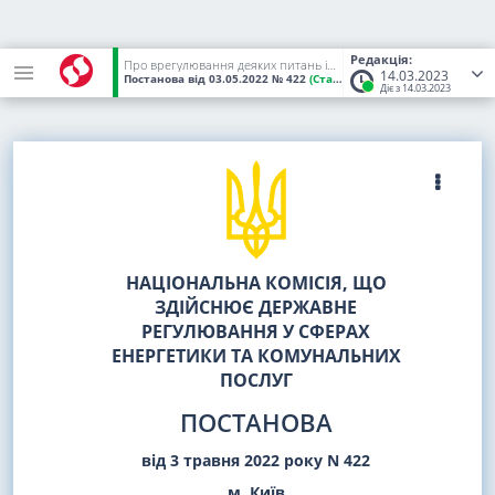
Редакція:
Про врегулювання деяких питань інвестиційної діяльності ліцензіатів НКРЕКП у сфері централізованого водопостачання та/або централізованого водовідведення у 2022 році у період дії в Україні воєнного стану та визнання такою, що втратила чинність, постанови НКРЕКП від 09 березня 2022 року N 341
14.03.2023
Постанова
від 03.05.2022
№ 422
(Статус:
Чинний)
Діє з 14.03.2023
НАЦІОНАЛЬНА КОМІСІЯ, ЩО
ЗДІЙСНЮЄ ДЕРЖАВНЕ
РЕГУЛЮВАННЯ У СФЕРАХ
ЕНЕРГЕТИКИ ТА КОМУНАЛЬНИХ
ПОСЛУГ
ПОСТАНОВА
від 3 травня 2022 року N 422
м. Київ