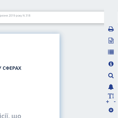
ерезня 2019 року N 318
 СФЕРАХ
-
+
сії, що