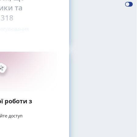
ики та
 318
регулювання
ї роботи з
айте доступ