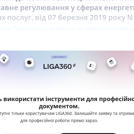
авне регулювання у сферах енергет
 послуг, від 07 березня 2019 року N
раїни "Про Національну комісію, що здійснює державне 
ь використати інструменти для професійно
документом.
тупні тільки користувачам LIGA360. Залишайте заявку та отрим
для професійної роботи прямо зараз.