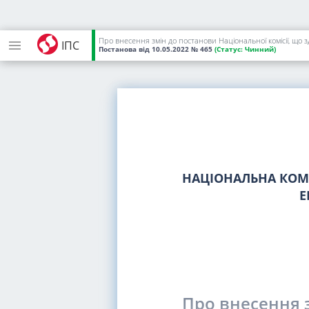
Про внесення змін до постанови Національної комісії, що
ІПС
Постанова
від 10.05.2022
№ 465
(Статус:
Чинний)
НАЦІОНАЛЬНА КОМІ
Е
Про внесення з