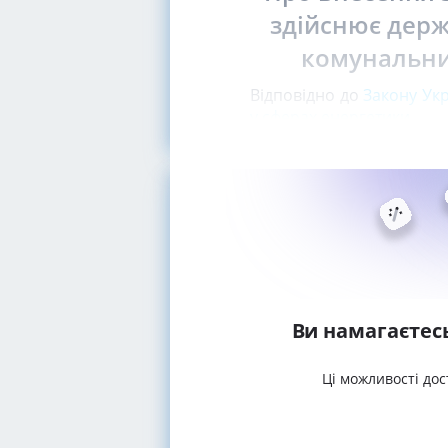
здійснює держ
комунальних
Відповідно до
Закону Ук
у сферах енергетики
Ви намагаєтес
Ці можливості дос