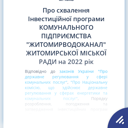
Про схвалення
Інвестиційної програми
КОМУНАЛЬНОГО
ПІДПРИЄМСТВА
"ЖИТОМИРВОДОКАНАЛ"
ЖИТОМИРСЬКОЇ МІСЬКОЇ
РАДИ на 2022 рік
Відповідно до
законів України "Про
державне регулювання у сфері
комунальних послуг"
,
"Про Національну
комісію, що здійснює державне
регулювання у сферах енергетики та
комунальних послуг"
, Порядку
розроблення, погодження та
затвердження інвестиційних програм
суб'єктів господарювання