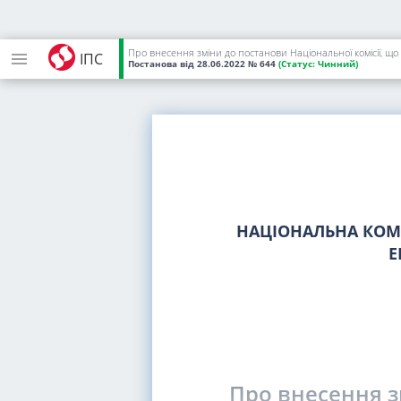
Про внесення зміни до постанови Національної комісії, щ
ІПС
Постанова
від 28.06.2022
№ 644
(Статус:
Чинний)
НАЦІОНАЛЬНА КОМІ
Е
Про внесення з