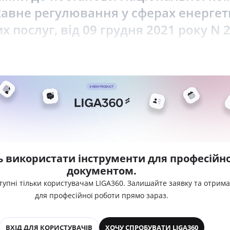
авне регулювання у сферах енергет
 послуг, від 09 грудня 2021 року N 
аїни "Про Національну комісію, що здійснює державне
ь використати інструменти для професійно
документом.
тупні тільки користувачам LIGA360. Залишайте заявку та отрим
для професійної роботи прямо зараз.
ВХІД ДЛЯ КОРИСТУВАЧІВ
ХОЧУ СПРОБУВАТИ LIGA360