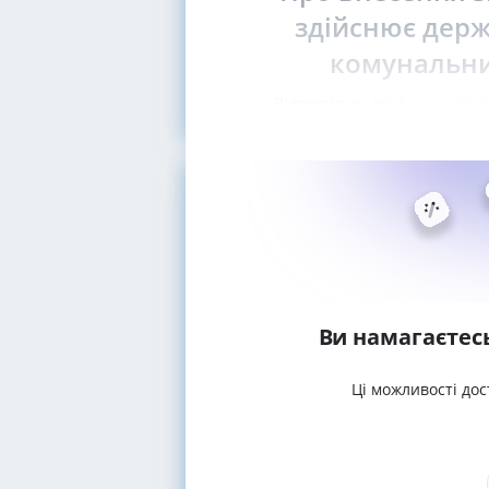
здійснює держ
комунальних
Відповідно до
Закону Укр
Ви намагаєтес
Ці можливості дос