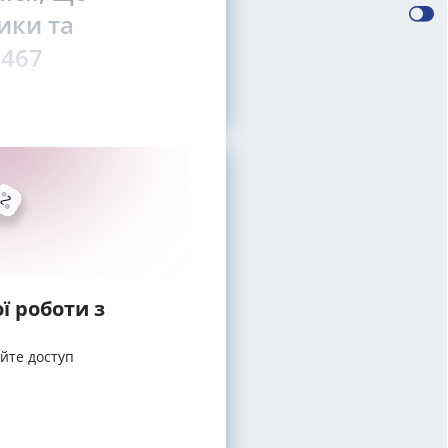
ики та
2467
ї роботи з
айте доступ