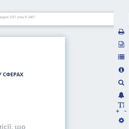
грудня 2021 року N 2467
 СФЕРАХ
-
+
сії, що