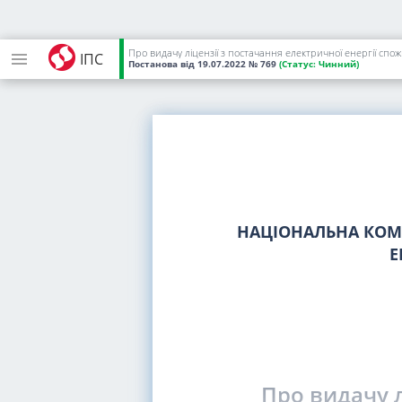
Про видачу ліцензії з постачання електричної енергії сп
ІПС
Постанова
від 19.07.2022
№ 769
(Статус:
Чинний)
НАЦІОНАЛЬНА КОМІ
Е
Про видачу л