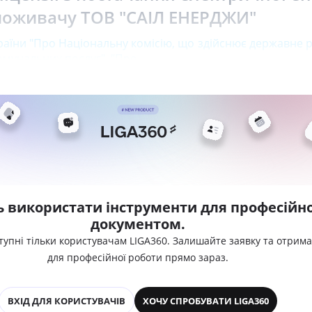
поживачу ТОВ "САІЛ ЕНЕРДЖИ"
раїни "Про Національну комісію, що здійснює державне
комунальних послуг"
,
"Про
ь використати інструменти для професійно
документом.
тупні тільки користувачам LIGA360. Залишайте заявку та отрим
для професійної роботи прямо зараз.
ВХІД ДЛЯ КОРИСТУВАЧІВ
ХОЧУ СПРОБУВАТИ LIGA360