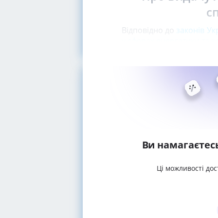
с
Відповідно до
законів Ук
у сферах енергетики та 
Ви намагаєтес
Ці можливості дос