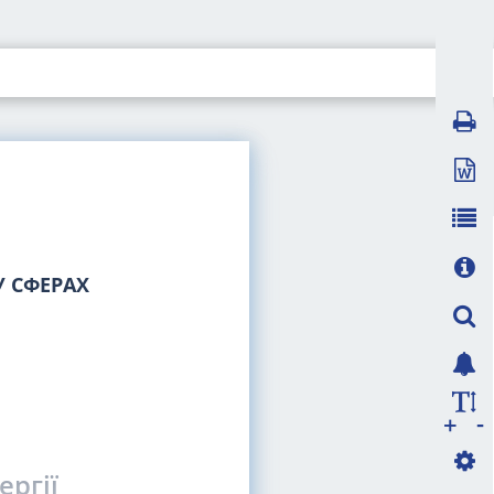
 СФЕРАХ
-
+
ергії