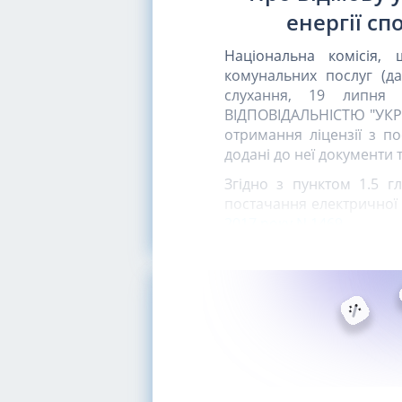
енергії с
Національна комісія,
комунальних послуг (да
слухання, 19 липня
ВІДПОВІДАЛЬНІСТЮ "УКРТ
отримання ліцензії з по
додані до неї документи 
Згідно з пунктом 1.5 г
постачання електричної
2017 року N 1469