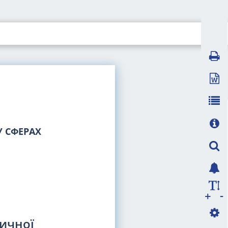
 СФЕРАХ
-
+
ричної