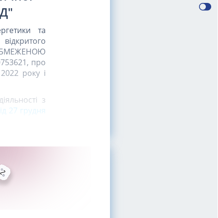
Д"
ргетики та
 відкритого
ОБМЕЖЕНОЮ
753621, про
2022 року і
іяльності з
д 27 грудня