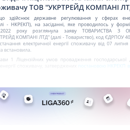
поживачу ТОВ "УКРТРЕЙД КОМПАНІ ЛТ
 що здійснює державне регулювання у сферах ене
лі - НКРЕКП), на засіданні, яке проводилось у формі
 2022 року розглянула заяву ТОВАРИСТВА З 
РЕЙД КОМПАНІ ЛТД" (далі - Товариство), код ЄДРПОУ 40
стачання електричної енергії споживачу від 07 липня 
та встановила.
лави 1 Ліцензійних умов провадження господарської д
 енергії споживачу, затверджених
постановою НКРЕКП ві