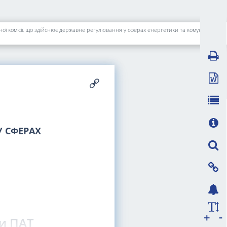
Про проведення позапланової невиїзної перевірки ПАТ "ЧЕРКАСИОБЛЕНЕРГО" та визнання такою, що втратила чинність, постанови Національної комісії, що здійснює державне регулювання у сферах енергетики та комунальних послуг, від 11 січня 2022 року N 37
 СФЕРАХ
-
+
и ПАТ