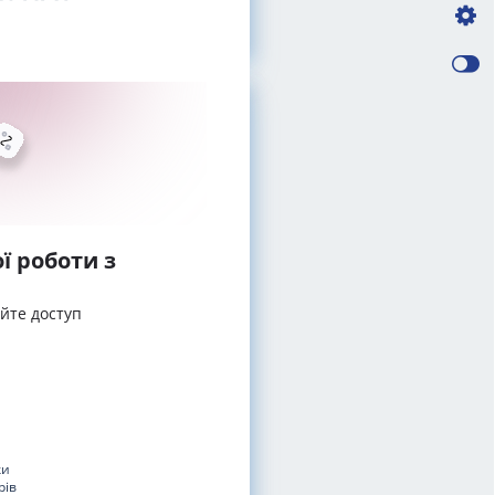
ї роботи з
айте доступ
ки
рів