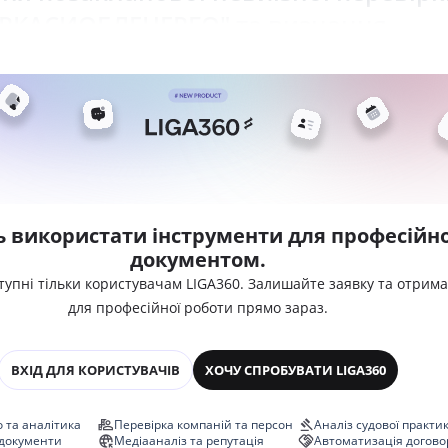
ЕРКАСИОБЛЕНЕРГО" та визнання
ь використати інструменти для професійно
документом.
тупні тільки користувачам LIGA360. Залишайте заявку та отрим
для професійної роботи прямо зараз.
ВХІД ДЛЯ КОРИСТУВАЧІВ
ХОЧУ СПРОБУВАТИ LIGA360
 та аналітика
Перевірка компаній та персон
Аналіз судової практи
 документи
Медіааналіз та репутація
Автоматизація догово