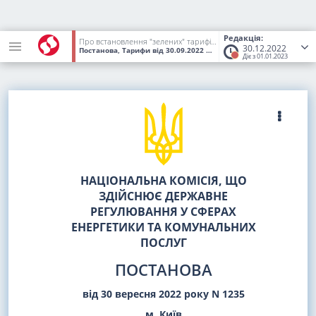
Редакція:
Про встановлення "зелених" тарифів на електричну енергію та надбавки до "зелених" тарифів за дотримання рівня використання обладнання українського виробництва для суб'єктів господарювання
30.12.2022
Постанова, Тарифи
від 30.09.2022
№ 1235
(Статус:
Втратив чинн
Діє з 01.01.2023
НАЦІОНАЛЬНА КОМІСІЯ, ЩО
ЗДІЙСНЮЄ ДЕРЖАВНЕ
РЕГУЛЮВАННЯ У СФЕРАХ
ЕНЕРГЕТИКИ ТА КОМУНАЛЬНИХ
ПОСЛУГ
ПОСТАНОВА
від 30 вересня 2022 року N 1235
м. Київ