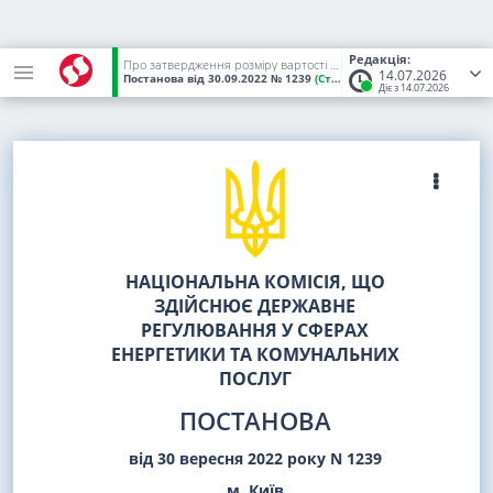
Редакція:
Про затвердження розміру вартості послуги із забезпечення збільшення частки виробництва електричної енергії з альтернативних джерел енергії, наданої постачальниками універсальних послуг у серпні 2022 року
14.07.2026
Постанова
від 30.09.2022
№ 1239
(Статус:
Чинний)
Діє з 14.07.2026
НАЦІОНАЛЬНА КОМІСІЯ, ЩО
ЗДІЙСНЮЄ ДЕРЖАВНЕ
РЕГУЛЮВАННЯ У СФЕРАХ
ЕНЕРГЕТИКИ ТА КОМУНАЛЬНИХ
ПОСЛУГ
ПОСТАНОВА
від 30 вересня 2022 року N 1239
м. Київ