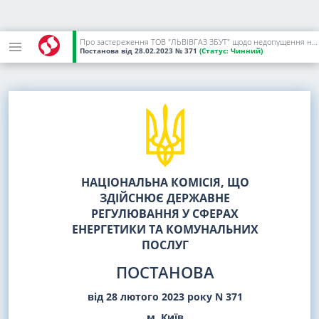
Про застереження ТОВ "ЛЬВІВГАЗ ЗБУТ" щодо недопущення надалі недотримання вимог нормативно-правових актів, що регулюють функціонування ринку електричної енергії, та порушення Ліцензійних умов з постачання електричної енергії споживачу
Постанова
від 28.02.2023
№ 371
(Статус:
Чинний)
НАЦІОНАЛЬНА КОМІСІЯ, ЩО
ЗДІЙСНЮЄ ДЕРЖАВНЕ
РЕГУЛЮВАННЯ У СФЕРАХ
ЕНЕРГЕТИКИ ТА КОМУНАЛЬНИХ
ПОСЛУГ
ПОСТАНОВА
від 28 лютого 2023 року N 371
м. Київ