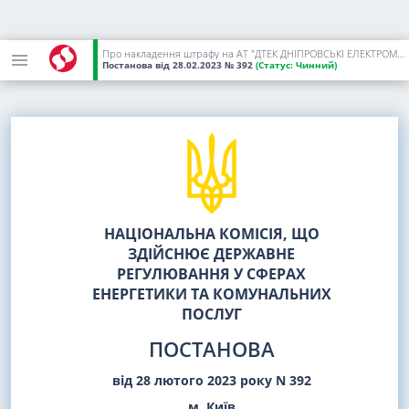
Про накладення штрафу на АТ "ДТЕК ДНІПРОВСЬКІ ЕЛЕКТРОМЕРЕЖІ" за недотримання вимог нормативно-правових актів, що регулюють функціонування ринку електричної енергії, та порушення Ліцензійних умов з розподілу електричної енергії
Постанова
від 28.02.2023
№ 392
(Статус:
Чинний)
НАЦІОНАЛЬНА КОМІСІЯ, ЩО
ЗДІЙСНЮЄ ДЕРЖАВНЕ
РЕГУЛЮВАННЯ У СФЕРАХ
ЕНЕРГЕТИКИ ТА КОМУНАЛЬНИХ
ПОСЛУГ
ПОСТАНОВА
від 28 лютого 2023 року N 392
м. Київ