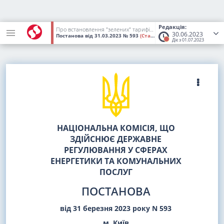
Редакція:
Про встановлення "зелених" тарифів на електричну енергію, вироблену генеруючими установками споживачів, у тому числі енергетичних кооперативів, встановлена потужність яких не перевищує 150 кВт
30.06.2023
Постанова
від 31.03.2023
№ 593
(Статус:
Втратив чинність)
Діє з 01.07.2023
НАЦІОНАЛЬНА КОМІСІЯ, ЩО
ЗДІЙСНЮЄ ДЕРЖАВНЕ
РЕГУЛЮВАННЯ У СФЕРАХ
ЕНЕРГЕТИКИ ТА КОМУНАЛЬНИХ
ПОСЛУГ
ПОСТАНОВА
від 31 березня 2023 року N 593
м. Київ